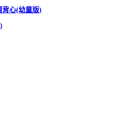
踢背心(幼童版)
)