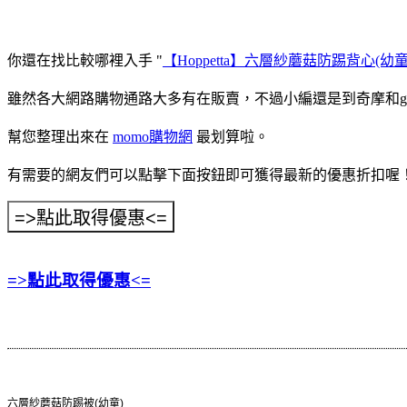
你還在找比較哪裡入手 "
【Hoppetta】六層紗蘑菇防踢背心(幼童
雖然各大網路購物通路大多有在販賣，不過小編還是到奇摩和goo
幫您整理出來在
momo購物網
最划算啦。
有需要的網友們可以點擊下面按鈕即可獲得最新的優惠折扣喔
=>點此取得優惠<=
六層紗蘑菇防踢被(幼童)