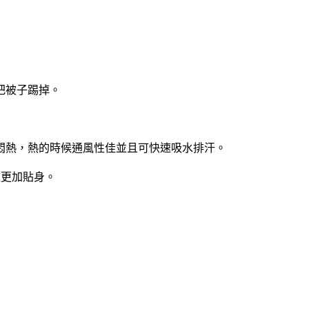
把被子踢掉。
悶熱，熱的時候通風性佳並且可快速吸水排汗。
軟更加貼身。