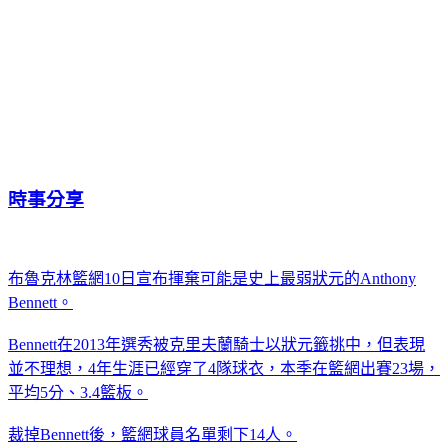
時事分享
布魯克林籃網10日宣布揮棄可能是史上最弱狀元的Anthony
Bennett。
Bennett在2013年選秀被克里夫蘭騎士以狀元籤挑中，但表現
並不理想，4年生涯已經穿了4隊球衣，本季在籃網出賽23場，
平均5分、3.4籃板。
裁掉Bennett後，籃網球員名單剩下14人。