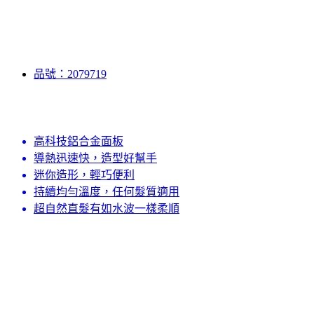
品號：2079719
高科技鋁合金面板
導熱迅速快，造型好幫手
迷你造形，輕巧便利
持續均勻溫度，任何髮質適用
超自然直髮有如水波一樣柔順