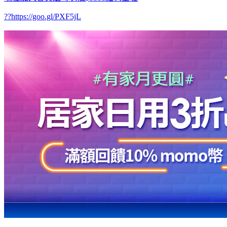
??https://goo.gl/PXF5jL