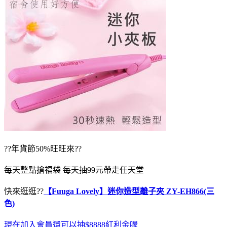
??年貨節50%旺旺來??
每天整點搶福袋 每天抽99元帶走任天堂
快來逛逛??
【Fuuga Lovely】迷你造型離子夾 ZY-EH866(三
色)
現在加入會員還可以抽$8888紅利金喔