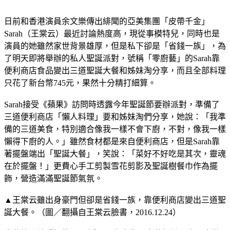
日前和香港演員余文樂傳出緋聞的亞美集團「皮帶千金」
Sarah（王棠云）最近討論熱度高，現從事模特兒，同時也是
演員的她雖然家世背景雄厚，但是私下卻是「省錢一族」，為
了明天即將舉辦的私人聖誕派對，號稱「零廚藝」的Sarah靠
便利商店食品變出三道聖誕大餐和姊妹淘分享，而且全部料理
只花了新台幣745元，果然十分精打細算。
Sarah接受《蘋果》訪問時透露今年聖誕節要辦派對，準備了
三道便利商店「懶人料理」要和姊妹淘們分享，她說：「我準
備的三道美食，特別適合像我一樣不會下廚，不對，像我一樣
懶得下廚的人。」雖然食材都是來自便利商店，但是Sarah靠
著擺盤端出「聖誕大餐」，笑說：「菜好不好吃是其次，靈魂
在於擺盤！」更費心手工剪製雪花剪影及聖誕樹餐巾作為擺
飾，營造滿滿聖誕節氣氛。
▲王棠云雖出身豪門但卻是省錢一族，靠便利商店變出三道聖
誕大餐。（圖／翻攝自王棠云臉書，2016.12.24）