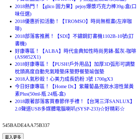
2018熱門！【glico 固力果】pejoy爆漿巧克力棒39g-盒(口
味任選)
2018優惠折扣活動！【TROMSO】時尚無框畫(左岸咖
啡)
2018部落客推薦！【SDI】不鏽鋼釘書機1102B-10號(訂
書機)
好康專區！【ALBA】時代金典知性時尚男錶-藍灰-咖啡
(AS9852X1)
2018好康專區！【PUSH!戶外用品】加厚3D弧形可調整
枕頭高度自動充氣睡墊床墊野餐墊瑜伽墊
2018人氣秒殺！心美力成長奶粉 3號 1700gX3
今日好康專區！【Home Dr.】紫蘿蔔晶亮飲水溶性葉黃
素Plus(50ml-瓶 24瓶-盒)
2018跟著部落客買春節伴手禮！【台灣三洋SANLUX】
2.0聲道USB多媒體電腦喇叭(SYSP-233)☆好精彩☆
545BADE4AA75B337
載入更多