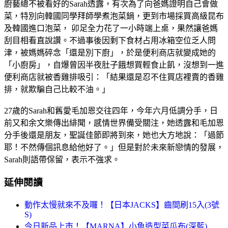
廚藝總不被看好的Sarah透露，有次為了向爸媽證明自己會做
菜，特別向韓國同學拜師學煮泡菜鍋，更到市場採買高級昆布
及韓國進口泡菜， 卯足全力花了一小時端上桌，果然讓爸媽
刮目相看直說讚。不過事後因剩下食材占用冰箱空位乏人問
津，被媽媽碎念「還是別下廚」，於是便利商店就變成她的
「小廚房」，自爆曾因半夜肚子餓想買輕食止飢，沒想到一進
便利商店就被香雞排吸引：「結果還是忍不住買店裡賣的香雞
排，就欺騙自己比較不油。」
27歲的Sarah和舊愛毛加恩交往四年，今年六月低調分手，日
前又和余文樂傳出緋聞，感情世界備受關注，她透露和毛加恩
分手後還是朋友，聖誕佳節即將到來，她也大方地說：「過節
耶！不然傳個訊息給他好了。」但是對於未來新戀情的發展，
Sarah則語帶保留，表示不強求。
延伸閱讀
動作太慢就來不及囉！【日本JACKS】齒間刷15入(3號
S)
今日新品上市！【MARNA】小魚造型菜瓜布(深藍)