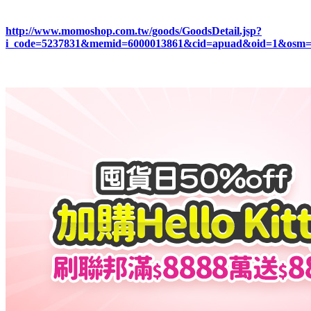
http://www.momoshop.com.tw/goods/GoodsDetail.jsp?
i_code=5237831&memid=6000013861&cid=apuad&oid=1&osm=