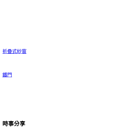
折疊式紗窗
鐵門
時事分享