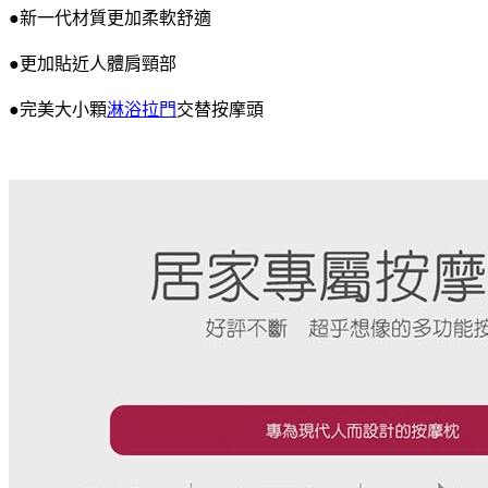
●新一代材質更加柔軟舒適
●更加貼近人體肩頸部
●完美大小顆
淋浴拉門
交替按摩頭